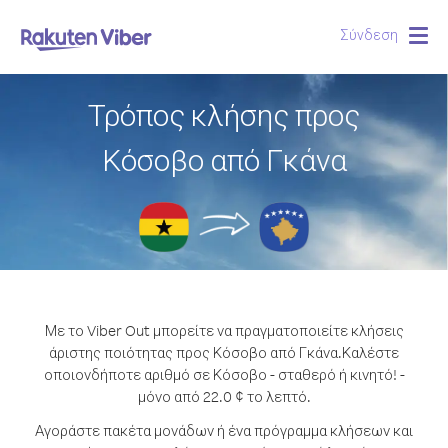
Σύνδεση
Togg
navig
Τρόπος κλήσης προς
Κόσοβο από Γκάνα
Με το Viber Out μπορείτε να πραγματοποιείτε κλήσεις
άριστης ποιότητας προς Κόσοβο από Γκάνα.
Καλέστε
οποιονδήποτε αριθμό σε Κόσοβο - σταθερό ή κινητό! -
μόνο από 22.0 ¢ το λεπτό.
Αγοράστε πακέτα μονάδων ή ένα πρόγραμμα κλήσεων και