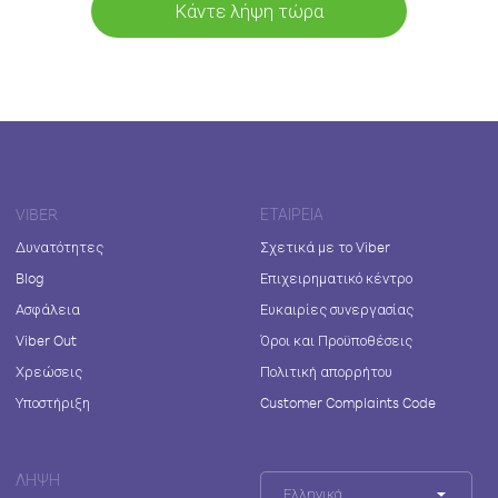
Κάντε λήψη τώρα
VIBER
ΕΤΑΙΡΕΊΑ
Δυνατότητες
Σχετικά με το Viber
Blog
Επιχειρηματικό κέντρο
Ασφάλεια
Ευκαιρίες συνεργασίας
Viber Out
Όροι και Προϋποθέσεις
Χρεώσεις
Πολιτική απορρήτου
Υποστήριξη
Customer Complaints Code
ΛΉΨΗ
Ελληνικά