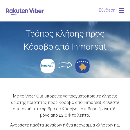
Σύνδεση
Togg
navig
Τρόπος κλήσης προς
Κόσοβο από Inmarsat
Με το Viber Out μπορείτε να πραγματοποιείτε κλήσεις
άριστης ποιότητας προς Κόσοβο από Inmarsat.
Καλέστε
οποιονδήποτε αριθμό σε Κόσοβο - σταθερό ή κινητό! -
μόνο από 22.0 ¢ το λεπτό.
Αγοράστε πακέτα μονάδων ή ένα πρόγραμμα κλήσεων και