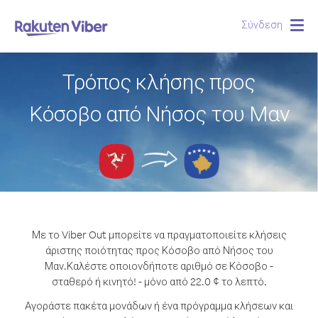
Σύνδεση
Togg
navig
Τρόπος κλήσης προς
Κόσοβο από Νήσος του Μαν
Με το Viber Out μπορείτε να πραγματοποιείτε κλήσεις
άριστης ποιότητας προς Κόσοβο από Νήσος του
Μαν.
Καλέστε οποιονδήποτε αριθμό σε Κόσοβο -
σταθερό ή κινητό! - μόνο από 22.0 ¢ το λεπτό.
Αγοράστε πακέτα μονάδων ή ένα πρόγραμμα κλήσεων και