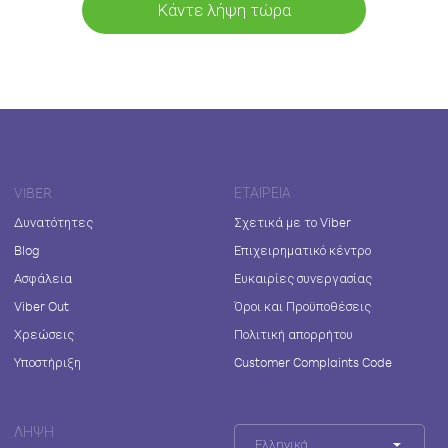
Κάντε λήψη τώρα
VIBER
ΕΤΑΙΡΕΊΑ
Δυνατότητες
Σχετικά με το Viber
Blog
Επιχειρηματικό κέντρο
Ασφάλεια
Ευκαιρίες συνεργασίας
Viber Out
Όροι και Προϋποθέσεις
Χρεώσεις
Πολιτική απορρήτου
Υποστήριξη
Customer Complaints Code
ΛΉΨΗ
Ελληνικά