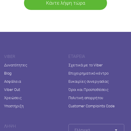
Κάντε λήψη τώρα
VIBER
ΕΤΑΙΡΕΊΑ
Δυνατότητες
Σχετικά με το Viber
Blog
Επιχειρηματικό κέντρο
Ασφάλεια
Ευκαιρίες συνεργασίας
Viber Out
Όροι και Προϋποθέσεις
Χρεώσεις
Πολιτική απορρήτου
Υποστήριξη
Customer Complaints Code
ΛΉΨΗ
Ελληνικά