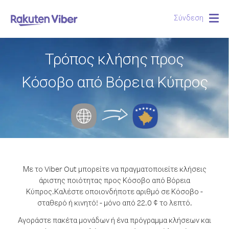
Σύνδεση
Togg
navig
Τρόπος κλήσης προς
Κόσοβο από Βόρεια Κύπρος
Με το Viber Out μπορείτε να πραγματοποιείτε κλήσεις
άριστης ποιότητας προς Κόσοβο από Βόρεια
Κύπρος.
Καλέστε οποιονδήποτε αριθμό σε Κόσοβο -
σταθερό ή κινητό! - μόνο από 22.0 ¢ το λεπτό.
Αγοράστε πακέτα μονάδων ή ένα πρόγραμμα κλήσεων και