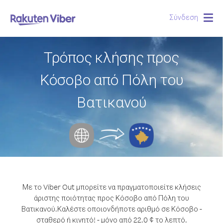
Σύνδεση
Togg
navig
Τρόπος κλήσης προς
Κόσοβο από Πόλη του
Βατικανού
Με το Viber Out μπορείτε να πραγματοποιείτε κλήσεις
άριστης ποιότητας προς Κόσοβο από Πόλη του
Βατικανού.
Καλέστε οποιονδήποτε αριθμό σε Κόσοβο -
σταθερό ή κινητό! - μόνο από 22.0 ¢ το λεπτό.