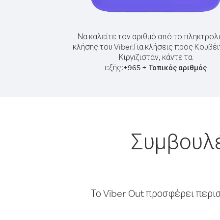
Να καλείτε τον αριθμό από το πληκτρολ
κλήσης του Viber.
Για κλήσεις προς Κουβέι
Κιργιζιστάν, κάντε τα
εξής:
+
+
965
Τοπικός αριθμός
Συμβουλέ
Το Viber Out προσφέρει περι