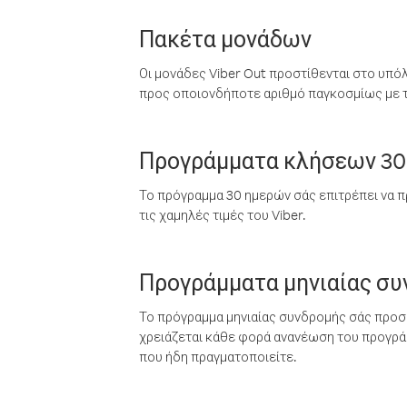
Πακέτα μονάδων
Οι μονάδες Viber Out προστίθενται στο υπό
προς οποιονδήποτε αριθμό παγκοσμίως με τι
Προγράμματα κλήσεων 30
Το πρόγραμμα 30 ημερών σάς επιτρέπει να π
τις χαμηλές τιμές του Viber.
Προγράμματα μηνιαίας σ
Το πρόγραμμα μηνιαίας συνδρομής σάς προσφ
χρειάζεται κάθε φορά ανανέωση του προγράμ
που ήδη πραγματοποιείτε.