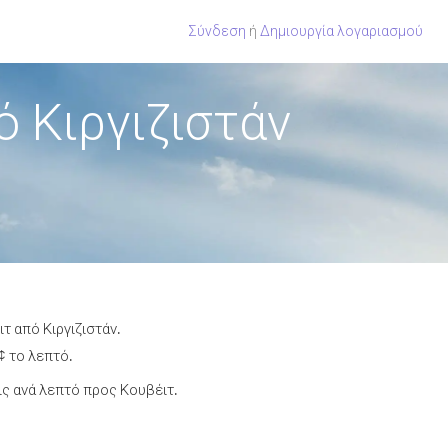
Σύνδεση
ή
Δημιουργία λογαριασμού
 Κιργιζιστάν
τ από Κιργιζιστάν.
¢ το λεπτό.
ς ανά λεπτό προς Κουβέιτ.