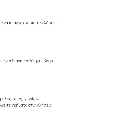
τε να πραγματοποιείτε κλήσεις
ας για διάρκεια 30 ημερών με
μηλές τιμές, χωρίς να
μείτε χρήματα στις κλήσεις