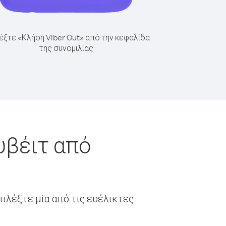
έξτε «Κλήση Viber Out» από την κεφαλίδα
της συνομιλίας
υβέιτ από
ιλέξτε μία από τις ευέλικτες