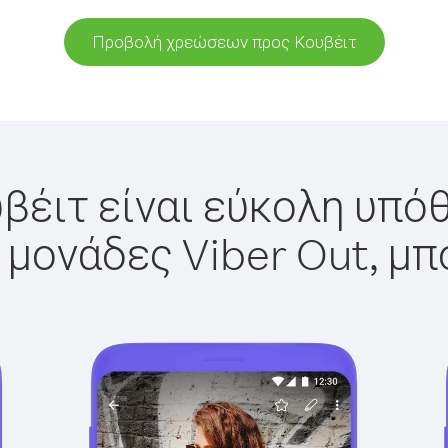
Προβολή χρεώσεων προς Κουβέιτ
βέιτ είναι εύκολη υπόθ
 μονάδες Viber Out, μπ