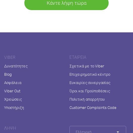
Κάντε λήψη τώρα
VIBER
ΕΤΑΙΡΕΊΑ
Δυνατότητες
Σχετικά με το Viber
Blog
Επιχειρηματικό κέντρο
Ασφάλεια
Ευκαιρίες συνεργασίας
Viber Out
Όροι και Προϋποθέσεις
Χρεώσεις
Πολιτική απορρήτου
Υποστήριξη
Customer Complaints Code
ΛΉΨΗ
Ελληνικά