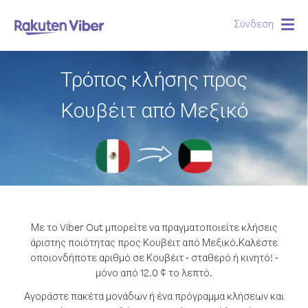
Σύνδεση
Togg
navig
Τρόπος κλήσης προς
Κουβέιτ από Μεξικό
Με το Viber Out μπορείτε να πραγματοποιείτε κλήσεις
άριστης ποιότητας προς Κουβέιτ από Μεξικό.
Καλέστε
οποιονδήποτε αριθμό σε Κουβέιτ - σταθερό ή κινητό! -
μόνο από 12.0 ¢ το λεπτό.
Αγοράστε πακέτα μονάδων ή ένα πρόγραμμα κλήσεων και