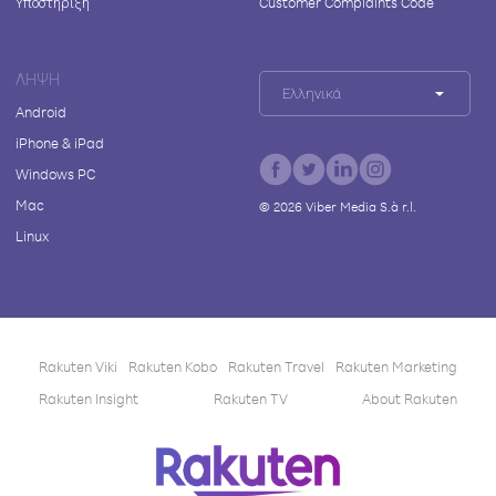
Υποστήριξη
Customer Complaints Code
ΛΉΨΗ
Ελληνικά
Android
iPhone & iPad
Windows PC
Mac
©
2026
Viber Media S.à r.l.
Linux
Rakuten Viki
Rakuten Kobo
Rakuten Travel
Rakuten Marketing
Rakuten Insight
Rakuten TV
About Rakuten