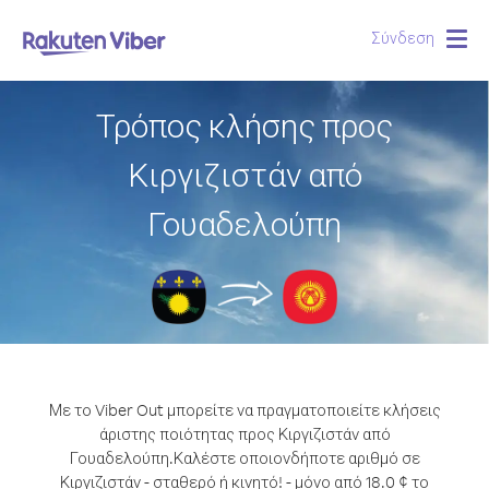
Σύνδεση
Togg
navig
Τρόπος κλήσης προς
Κιργιζιστάν από
Γουαδελούπη
Με το Viber Out μπορείτε να πραγματοποιείτε κλήσεις
άριστης ποιότητας προς Κιργιζιστάν από
Γουαδελούπη.
Καλέστε οποιονδήποτε αριθμό σε
Κιργιζιστάν - σταθερό ή κινητό! - μόνο από 18.0 ¢ το