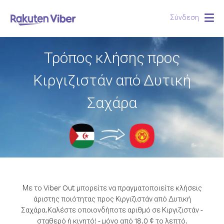
Σύνδεση
Togg
navig
Τρόπος κλήσης προς
Κιργιζιστάν από Δυτική
Σαχάρα
Με το Viber Out μπορείτε να πραγματοποιείτε κλήσεις
άριστης ποιότητας προς Κιργιζιστάν από Δυτική
Σαχάρα.
Καλέστε οποιονδήποτε αριθμό σε Κιργιζιστάν -
σταθερό ή κινητό! - μόνο από 18.0 ¢ το λεπτό.