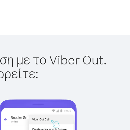
η με το Viber Out.
ορείτε: