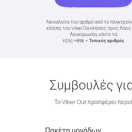
Να καλείτε τον αριθμό από το πληκτρολ
κλήσης του Viber.
Για κλήσεις προς Λάος
Λευκορωσία, κάντε τα
εξής:
+
+
856
Τοπικός αριθμός
Συμβουλές γι
Το Viber Out προσφέρει περι
Πακέτα μονάδων