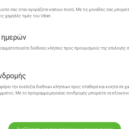
λοιπό σας όταν αγοράζετε κάποιο ποσό. Με τις μονάδες σας μπορεί
ς χαμηλές τιμές του Viber.
 ημερών
ραγματοποιείτε διεθνείς κλήσεις προς προορισμούς της επιλογής σ
υνδρομής
έρει την ευελιξία διεθνών κλήσεων προς σταθερά και κινητά σε χα
ματος. Με το πρόγραμμα μηνιαίας συνδρομής μπορείτε να εξοικονο
Αναζήτηση για περισσότερους προορισμούς