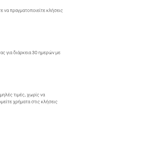
τε να πραγματοποιείτε κλήσεις
ας για διάρκεια 30 ημερών με
μηλές τιμές, χωρίς να
μείτε χρήματα στις κλήσεις