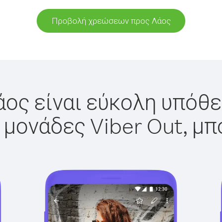
Προβολή χρεώσεων προς Λάος
άος είναι εύκολη υπόθεσ
 μονάδες Viber Out, μπ