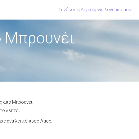
Σύνδεση
ή
Δημιουργία λογαριασμού
ό Μπρουνέι
ος από Μπρουνέι.
 το λεπτό.
ις ανά λεπτό προς Λάος.