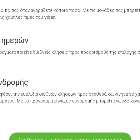
λοιπό σας όταν αγοράζετε κάποιο ποσό. Με τις μονάδες σας μπορεί
ς χαμηλές τιμές του Viber.
 ημερών
ραγματοποιείτε διεθνείς κλήσεις προς προορισμούς της επιλογής σ
υνδρομής
έρει την ευελιξία διεθνών κλήσεων προς σταθερά και κινητά σε χα
ματος. Με το πρόγραμμα μηνιαίας συνδρομής μπορείτε να εξοικονο
Αναζήτηση για περισσότερους προορισμούς