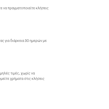
τε να πραγματοποιείτε κλήσεις
ας για διάρκεια 30 ημερών με
μηλές τιμές, χωρίς να
μείτε χρήματα στις κλήσεις