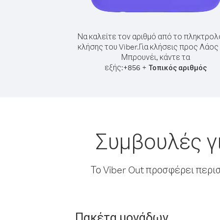
Να καλείτε τον αριθμό από το πληκτρολ
κλήσης του Viber.
Για κλήσεις προς Λάος
Μπρουνέι, κάντε τα
εξής:
+
+
856
Τοπικός αριθμός
Συμβουλές γ
Το Viber Out προσφέρει περι
Πακέτα μονάδων