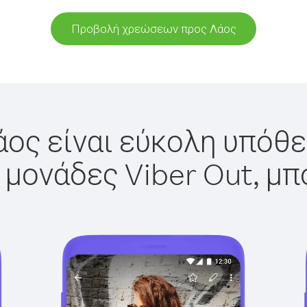
Προβολή χρεώσεων προς Λάος
άος είναι εύκολη υπόθεσ
 μονάδες Viber Out, μπ