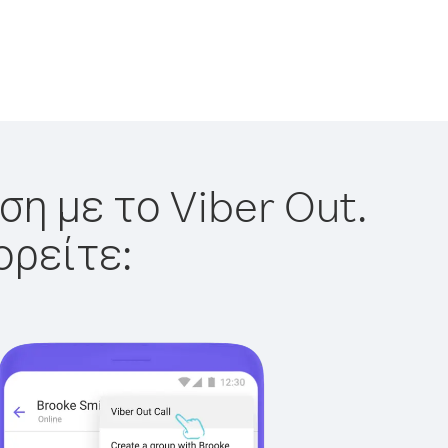
η με το Viber Out.
ορείτε: