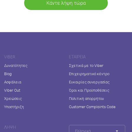
Κάντε λήψη τώρα
VIBER
ΕΤΑΙΡΕΊΑ
Δυνατότητες
Σχετικά με το Viber
Blog
Επιχειρηματικό κέντρο
Ασφάλεια
Ευκαιρίες συνεργασίας
Viber Out
Όροι και Προϋποθέσεις
Χρεώσεις
Πολιτική απορρήτου
Υποστήριξη
Customer Complaints Code
ΛΉΨΗ
Ελληνικά