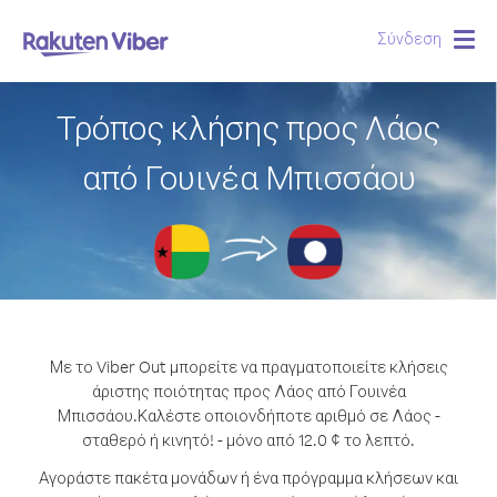
Σύνδεση
Togg
navig
Τρόπος κλήσης προς Λάος
από Γουινέα Μπισσάου
Με το Viber Out μπορείτε να πραγματοποιείτε κλήσεις
άριστης ποιότητας προς Λάος από Γουινέα
Μπισσάου.
Καλέστε οποιονδήποτε αριθμό σε Λάος -
σταθερό ή κινητό! - μόνο από 12.0 ¢ το λεπτό.
Αγοράστε πακέτα μονάδων ή ένα πρόγραμμα κλήσεων και