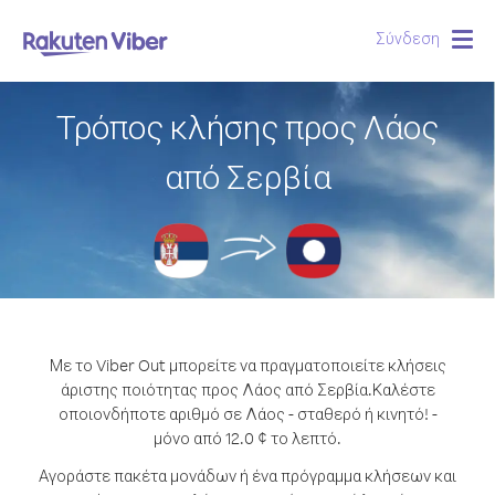
Σύνδεση
Togg
navig
Τρόπος κλήσης προς Λάος
από Σερβία
Με το Viber Out μπορείτε να πραγματοποιείτε κλήσεις
άριστης ποιότητας προς Λάος από Σερβία.
Καλέστε
οποιονδήποτε αριθμό σε Λάος - σταθερό ή κινητό! -
μόνο από 12.0 ¢ το λεπτό.
Αγοράστε πακέτα μονάδων ή ένα πρόγραμμα κλήσεων και