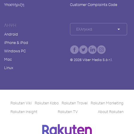
Υποστήριξη
Customer Complaints Code
ΛΉΨΗ
Ελληνικά
Android
iPhone & iPad
Windows PC
Mac
©
2026
Viber Media S.à r.l.
Linux
Rakuten Viki
Rakuten Kobo
Rakuten Travel
Rakuten Marketing
Rakuten Insight
Rakuten TV
About Rakuten