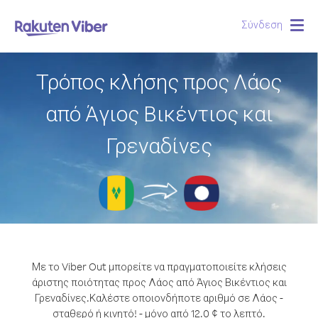
Σύνδεση
Togg
navig
Τρόπος κλήσης προς Λάος
από Άγιος Βικέντιος και
Γρεναδίνες
Με το Viber Out μπορείτε να πραγματοποιείτε κλήσεις
άριστης ποιότητας προς Λάος από Άγιος Βικέντιος και
Γρεναδίνες.
Καλέστε οποιονδήποτε αριθμό σε Λάος -
σταθερό ή κινητό! - μόνο από 12.0 ¢ το λεπτό.