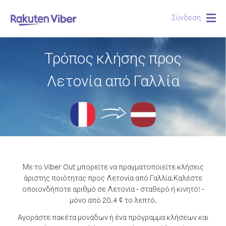
Σύνδεση
Togg
navig
Τρόπος κλήσης προς
Λετονία από Γαλλία
Με το Viber Out μπορείτε να πραγματοποιείτε κλήσεις
άριστης ποιότητας προς Λετονία από Γαλλία.
Καλέστε
οποιονδήποτε αριθμό σε Λετονία - σταθερό ή κινητό! -
μόνο από 20.4 ¢ το λεπτό.
Αγοράστε πακέτα μονάδων ή ένα πρόγραμμα κλήσεων και