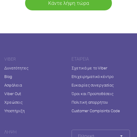
Κάντε λήψη τώρα
VIBER
ΕΤΑΙΡΕΊΑ
Δυνατότητες
Σχετικά με το Viber
Blog
Επιχειρηματικό κέντρο
Ασφάλεια
Ευκαιρίες συνεργασίας
Viber Out
Όροι και Προϋποθέσεις
Χρεώσεις
Πολιτική απορρήτου
Υποστήριξη
Customer Complaints Code
ΛΉΨΗ
Ελληνικά