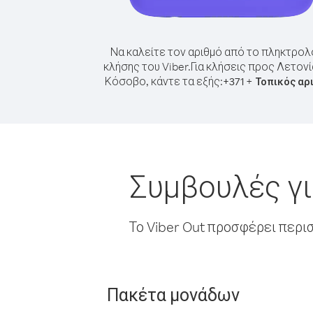
Να καλείτε τον αριθμό από το πληκτρολ
κλήσης του Viber.
Για κλήσεις προς Λετον
Κόσοβο, κάντε τα εξής:
+
+
371
Τοπικός αρ
Συμβουλές γι
Το Viber Out προσφέρει περι
Πακέτα μονάδων