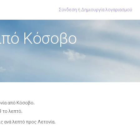
Σύνδεση
ή
Δημιουργία λογαριασμού
από Κόσοβο
ονία από Κόσοβο.
¢ το λεπτό.
ς ανά λεπτό προς Λετονία.