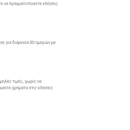
τε να πραγματοποιείτε κλήσεις
ας για διάρκεια 30 ημερών με
μηλές τιμές, χωρίς να
μείτε χρήματα στις κλήσεις