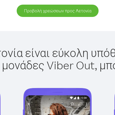
Προβολή χρεώσεων προς Λετονία
ονία είναι εύκολη υπόθ
 μονάδες Viber Out, μπ