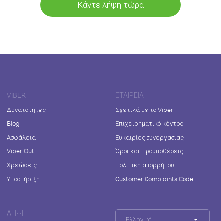
Κάντε λήψη τώρα
VIBER
ΕΤΑΙΡΕΊΑ
Δυνατότητες
Σχετικά με το Viber
Blog
Επιχειρηματικό κέντρο
Ασφάλεια
Ευκαιρίες συνεργασίας
Viber Out
Όροι και Προϋποθέσεις
Χρεώσεις
Πολιτική απορρήτου
Υποστήριξη
Customer Complaints Code
ΛΉΨΗ
Ελληνικά