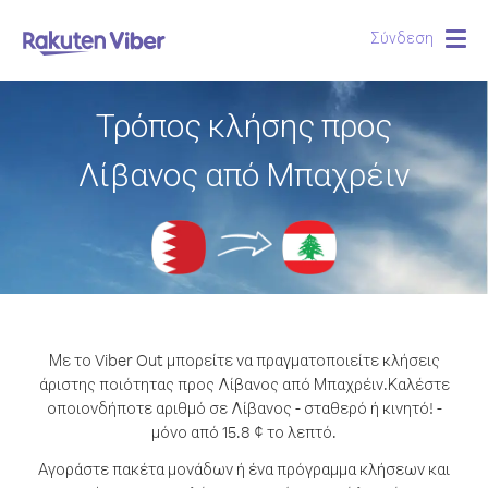
Σύνδεση
Togg
navig
Τρόπος κλήσης προς
Λίβανος από Μπαχρέιν
Με το Viber Out μπορείτε να πραγματοποιείτε κλήσεις
άριστης ποιότητας προς Λίβανος από Μπαχρέιν.
Καλέστε
οποιονδήποτε αριθμό σε Λίβανος - σταθερό ή κινητό! -
μόνο από 15.8 ¢ το λεπτό.
Αγοράστε πακέτα μονάδων ή ένα πρόγραμμα κλήσεων και