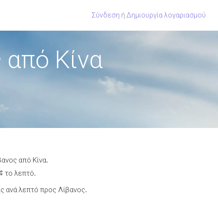
Σύνδεση
ή
Δημιουργία λογαριασμού
 από Κίνα
βανος από Κίνα.
¢ το λεπτό.
ς ανά λεπτό προς Λίβανος.