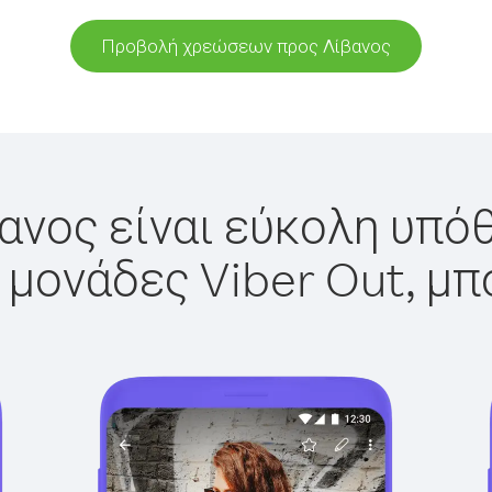
Προβολή χρεώσεων προς Λίβανος
ανος είναι εύκολη υπόθ
 μονάδες Viber Out, μπ