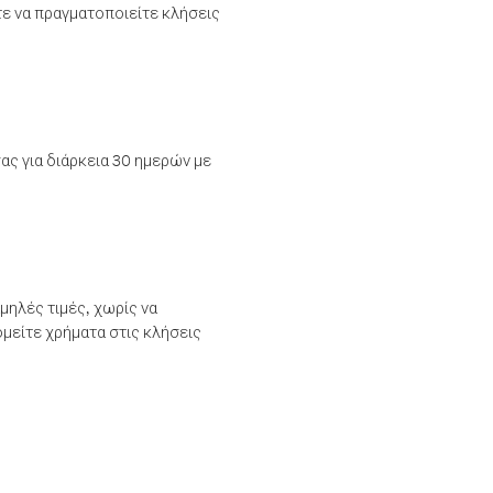
τε να πραγματοποιείτε κλήσεις
ας για διάρκεια 30 ημερών με
μηλές τιμές, χωρίς να
μείτε χρήματα στις κλήσεις