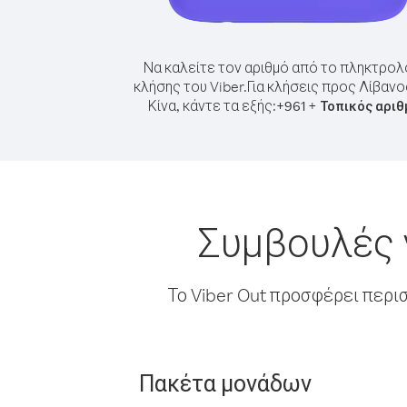
Να καλείτε τον αριθμό από το πληκτρολ
κλήσης του Viber.
Για κλήσεις προς Λίβαν
Κίνα, κάντε τα εξής:
+
+
961
Τοπικός αριθ
Συμβουλές 
Το Viber Out προσφέρει περι
Πακέτα μονάδων