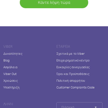
Κάντε λήψη τώρα
VIBER
ΕΤΑΙΡΕΊΑ
Δυνατότητες
Σχετικά με το Viber
Blog
Επιχειρηματικό κέντρο
Ασφάλεια
Ευκαιρίες συνεργασίας
Viber Out
Όροι και Προϋποθέσεις
Χρεώσεις
Πολιτική απορρήτου
Υποστήριξη
Customer Complaints Code
ΛΉΨΗ
Ελληνικά