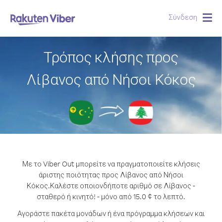
Σύνδεση
Togg
navig
Τρόπος κλήσης προς
Λίβανος από Νήσοι Κόκος
Με το Viber Out μπορείτε να πραγματοποιείτε κλήσεις
άριστης ποιότητας προς Λίβανος από Νήσοι
Κόκος.
Καλέστε οποιονδήποτε αριθμό σε Λίβανος -
σταθερό ή κινητό! - μόνο από 15.0 ¢ το λεπτό.
Αγοράστε πακέτα μονάδων ή ένα πρόγραμμα κλήσεων και