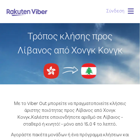
Σύνδεση
Togg
navig
Τρόπος κλήσης προς
Λίβανος από Χονγκ Κονγκ
Με το Viber Out μπορείτε να πραγματοποιείτε κλήσεις
άριστης ποιότητας προς Λίβανος από Χονγκ
Κονγκ.
Καλέστε οποιονδήποτε αριθμό σε Λίβανος -
σταθερό ή κινητό! - μόνο από 15.0 ¢ το λεπτό.
Αγοράστε πακέτα μονάδων ή ένα πρόγραμμα κλήσεων και