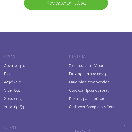
Κάντε λήψη τώρα
VIBER
ΕΤΑΙΡΕΊΑ
Δυνατότητες
Σχετικά με το Viber
Blog
Επιχειρηματικό κέντρο
Ασφάλεια
Ευκαιρίες συνεργασίας
Viber Out
Όροι και Προϋποθέσεις
Χρεώσεις
Πολιτική απορρήτου
Υποστήριξη
Customer Complaints Code
ΛΉΨΗ
Ελληνικά