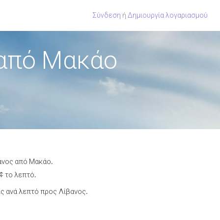
Σύνδεση
ή
Δημιουργία λογαριασμού
 από Μακάο
βανος από Μακάο.
¢ το λεπτό.
ς ανά λεπτό προς Λίβανος.