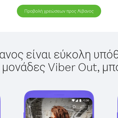
Προβολή χρεώσεων προς Λίβανος
ανος είναι εύκολη υπόθ
 μονάδες Viber Out, μπ