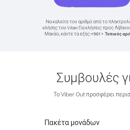
Να καλείτε τον αριθμό από το πληκτρολ
κλήσης του Viber.
Για κλήσεις προς Λίβαν
Μακάο, κάντε τα εξής:
+
+
961
Τοπικός αρ
Συμβουλές γ
Το Viber Out προσφέρει περι
Πακέτα μονάδων