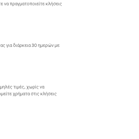
τε να πραγματοποιείτε κλήσεις
ας για διάρκεια 30 ημερών με
μηλές τιμές, χωρίς να
μείτε χρήματα στις κλήσεις