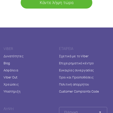
Κάντε λήψη τώρα
VIBER
ΕΤΑΙΡΕΊΑ
Δυνατότητες
Σχετικά με το Viber
Blog
Επιχειρηματικό κέντρο
Ασφάλεια
Ευκαιρίες συνεργασίας
Viber Out
Όροι και Προϋποθέσεις
Χρεώσεις
Πολιτική απορρήτου
Υποστήριξη
Customer Complaints Code
ΛΉΨΗ
Ελληνικά