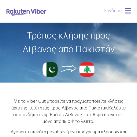
Σύνδεση
Togg
navig
Τρόπος κλήσης προς
Λίβανος από Πακιστάν
Με το Viber Out μπορείτε να πραγματοποιείτε κλήσεις
άριστης ποιότητας προς Λίβανος από Πακιστάν.
Καλέστε
οποιονδήποτε αριθμό σε Λίβανος - σταθερό ή κινητό! -
μόνο από 15.0 ¢ το λεπτό.
Αγοράστε πακέτα μονάδων ή ένα πρόγραμμα κλήσεων και