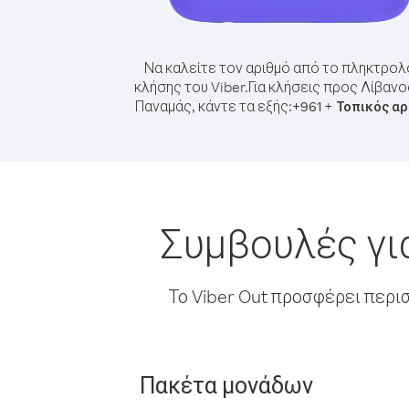
Να καλείτε τον αριθμό από το πληκτρολ
κλήσης του Viber.
Για κλήσεις προς Λίβαν
Παναμάς, κάντε τα εξής:
+
+
961
Τοπικός αρ
Συμβουλές γι
Το Viber Out προσφέρει περι
Πακέτα μονάδων