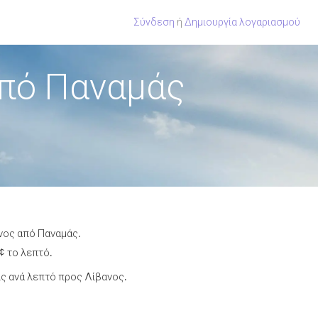
Σύνδεση
ή
Δημιουργία λογαριασμού
από Παναμάς
νος από Παναμάς.
¢ το λεπτό.
ς ανά λεπτό προς Λίβανος.