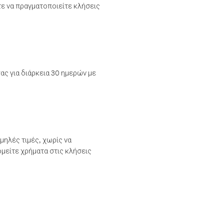
τε να πραγματοποιείτε κλήσεις
ας για διάρκεια 30 ημερών με
μηλές τιμές, χωρίς να
μείτε χρήματα στις κλήσεις