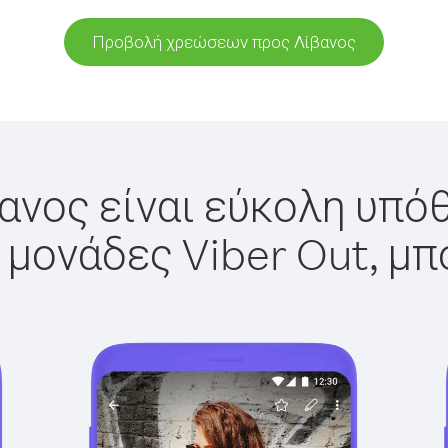
Προβολή χρεώσεων προς Λίβανος
ανος είναι εύκολη υπόθ
 μονάδες Viber Out, μπ