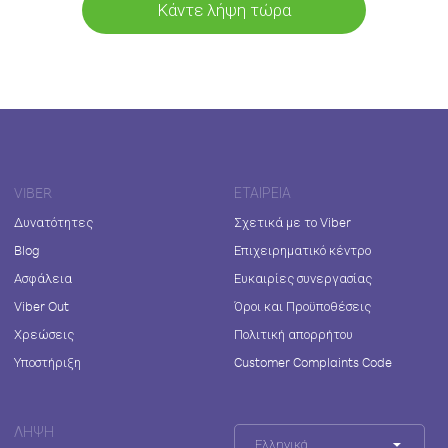
Κάντε λήψη τώρα
VIBER
ΕΤΑΙΡΕΊΑ
Δυνατότητες
Σχετικά με το Viber
Blog
Επιχειρηματικό κέντρο
Ασφάλεια
Ευκαιρίες συνεργασίας
Viber Out
Όροι και Προϋποθέσεις
Χρεώσεις
Πολιτική απορρήτου
Υποστήριξη
Customer Complaints Code
ΛΉΨΗ
Ελληνικά