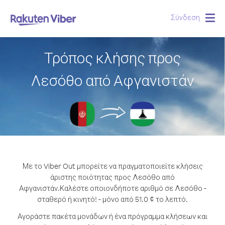
Σύνδεση
Togg
navig
Τρόπος κλήσης προς
Λεσόθο από Αφγανιστάν
Με το Viber Out μπορείτε να πραγματοποιείτε κλήσεις
άριστης ποιότητας προς Λεσόθο από
Αφγανιστάν.
Καλέστε οποιονδήποτε αριθμό σε Λεσόθο -
σταθερό ή κινητό! - μόνο από 51.0 ¢ το λεπτό.
Αγοράστε πακέτα μονάδων ή ένα πρόγραμμα κλήσεων και