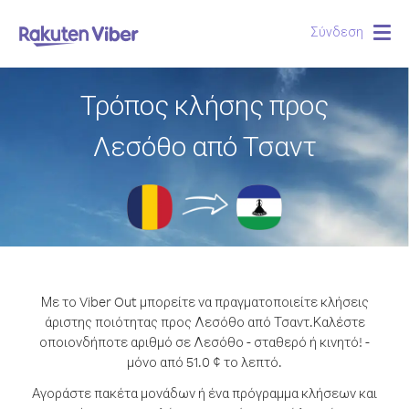
Σύνδεση
Togg
navig
Τρόπος κλήσης προς
Λεσόθο από Τσαντ
Με το Viber Out μπορείτε να πραγματοποιείτε κλήσεις
άριστης ποιότητας προς Λεσόθο από Τσαντ.
Καλέστε
οποιονδήποτε αριθμό σε Λεσόθο - σταθερό ή κινητό! -
μόνο από 51.0 ¢ το λεπτό.
Αγοράστε πακέτα μονάδων ή ένα πρόγραμμα κλήσεων και