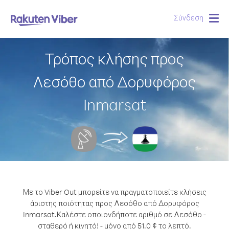
Σύνδεση
Togg
navig
Τρόπος κλήσης προς
Λεσόθο από Δορυφόρος
Inmarsat
Με το Viber Out μπορείτε να πραγματοποιείτε κλήσεις
άριστης ποιότητας προς Λεσόθο από Δορυφόρος
Inmarsat.
Καλέστε οποιονδήποτε αριθμό σε Λεσόθο -
σταθερό ή κινητό! - μόνο από 51.0 ¢ το λεπτό.