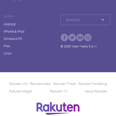
ΛΉΨΗ
Ελληνικά
Android
iPhone & iPad
Windows PC
Mac
©
2026
Viber Media S.à r.l.
Linux
Rakuten Viki
Rakuten Kobo
Rakuten Travel
Rakuten Marketing
Rakuten Insight
Rakuten TV
About Rakuten