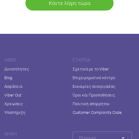
Κάντε λήψη τώρα
VIBER
ΕΤΑΙΡΕΊΑ
Δυνατότητες
Σχετικά με το Viber
Blog
Επιχειρηματικό κέντρο
Ασφάλεια
Ευκαιρίες συνεργασίας
Viber Out
Όροι και Προϋποθέσεις
Χρεώσεις
Πολιτική απορρήτου
Υποστήριξη
Customer Complaints Code
ΛΉΨΗ
Ελληνικά