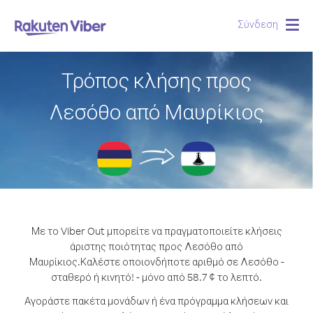
Σύνδεση
Togg
navig
Τρόπος κλήσης προς
Λεσόθο από Μαυρίκιος
Με το Viber Out μπορείτε να πραγματοποιείτε κλήσεις
άριστης ποιότητας προς Λεσόθο από
Μαυρίκιος.
Καλέστε οποιονδήποτε αριθμό σε Λεσόθο -
σταθερό ή κινητό! - μόνο από 58.7 ¢ το λεπτό.
Αγοράστε πακέτα μονάδων ή ένα πρόγραμμα κλήσεων και