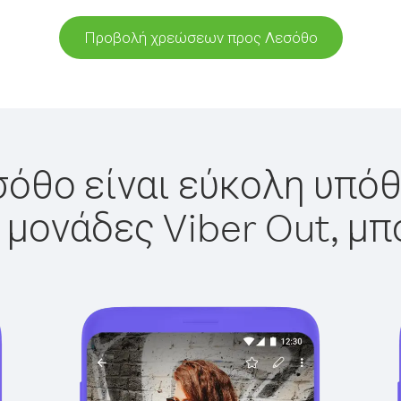
Προβολή χρεώσεων προς Λεσόθο
όθο είναι εύκολη υπόθ
 μονάδες Viber Out, μπ