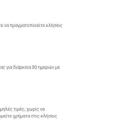
τε να πραγματοποιείτε κλήσεις
ας για διάρκεια 30 ημερών με
μηλές τιμές, χωρίς να
μείτε χρήματα στις κλήσεις