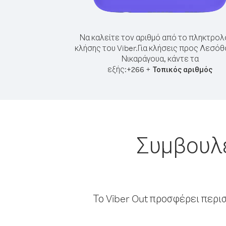
Να καλείτε τον αριθμό από το πληκτρολ
κλήσης του Viber.
Για κλήσεις προς Λεσόθ
Νικαράγουα, κάντε τα
εξής:
+
+
266
Τοπικός αριθμός
Συμβουλέ
Το Viber Out προσφέρει περι