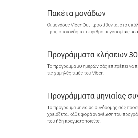
Πακέτα μονάδων
Οι μονάδες Viber Out προστίθενται στο υπό
προς οποιονδήποτε αριθμό παγκοσμίως με τι
Προγράμματα κλήσεων 30
Το πρόγραμμα 30 ημερών σάς επιτρέπει να π
τις χαμηλές τιμές του Viber.
Προγράμματα μηνιαίας σ
Το πρόγραμμα μηνιαίας συνδρομής σάς προσφ
χρειάζεται κάθε φορά ανανέωση του προγράμ
που ήδη πραγματοποιείτε.