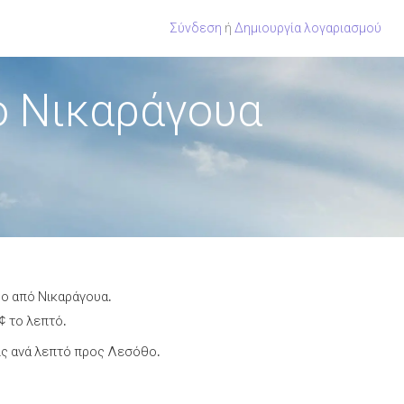
Σύνδεση
ή
Δημιουργία λογαριασμού
ό Νικαράγουα
θο από Νικαράγουα.
¢ το λεπτό.
ις ανά λεπτό προς Λεσόθο.