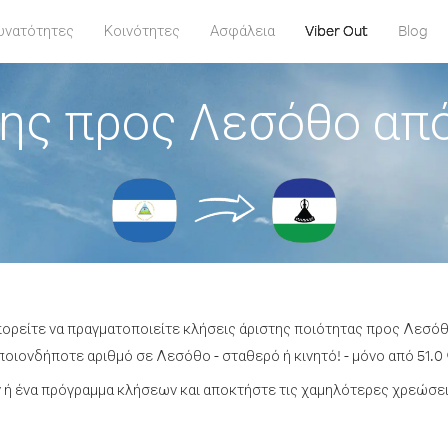
υνατότητες
Κοινότητες
Ασφάλεια
Viber Out
Blog
ης προς Λεσόθο απ
πορείτε να πραγματοποιείτε κλήσεις άριστης ποιότητας προς Λεσό
οιονδήποτε αριθμό σε Λεσόθο - σταθερό ή κινητό! - μόνο από 51.0 
ή ένα πρόγραμμα κλήσεων και αποκτήστε τις χαμηλότερες χρεώσε