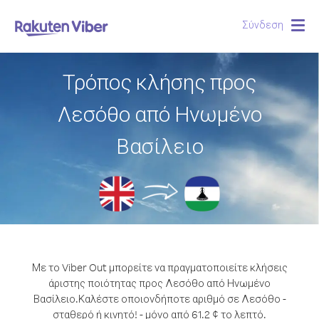
Σύνδεση
Togg
navig
Τρόπος κλήσης προς
Λεσόθο από Ηνωμένο
Βασίλειο
Με το Viber Out μπορείτε να πραγματοποιείτε κλήσεις
άριστης ποιότητας προς Λεσόθο από Ηνωμένο
Βασίλειο.
Καλέστε οποιονδήποτε αριθμό σε Λεσόθο -
σταθερό ή κινητό! - μόνο από 61.2 ¢ το λεπτό.