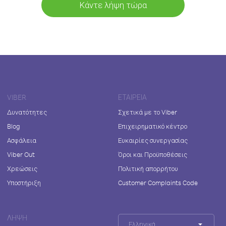
Κάντε λήψη τώρα
VIBER
ΕΤΑΙΡΕΊΑ
Δυνατότητες
Σχετικά με το Viber
Blog
Επιχειρηματικό κέντρο
Ασφάλεια
Ευκαιρίες συνεργασίας
Viber Out
Όροι και Προϋποθέσεις
Χρεώσεις
Πολιτική απορρήτου
Υποστήριξη
Customer Complaints Code
ΛΉΨΗ
Ελληνικά