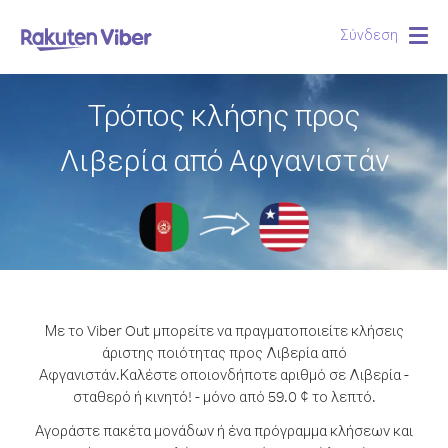
Σύνδεση
Togg
navig
Τρόπος κλήσης προς
Λιβερία από Αφγανιστάν
Με το Viber Out μπορείτε να πραγματοποιείτε κλήσεις
άριστης ποιότητας προς Λιβερία από
Αφγανιστάν.
Καλέστε οποιονδήποτε αριθμό σε Λιβερία -
σταθερό ή κινητό! - μόνο από 59.0 ¢ το λεπτό.
Αγοράστε πακέτα μονάδων ή ένα πρόγραμμα κλήσεων και