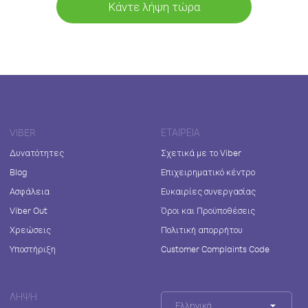
Κάντε λήψη τώρα
VIBER
ΕΤΑΙΡΕΊΑ
Δυνατότητες
Σχετικά με το Viber
Blog
Επιχειρηματικό κέντρο
Ασφάλεια
Ευκαιρίες συνεργασίας
Viber Out
Όροι και Προϋποθέσεις
Χρεώσεις
Πολιτική απορρήτου
Υποστήριξη
Customer Complaints Code
ΛΉΨΗ
Ελληνικά