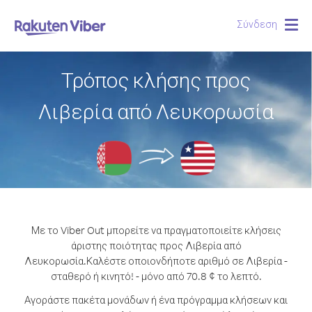
Σύνδεση
Togg
navig
Τρόπος κλήσης προς
Λιβερία από Λευκορωσία
Με το Viber Out μπορείτε να πραγματοποιείτε κλήσεις
άριστης ποιότητας προς Λιβερία από
Λευκορωσία.
Καλέστε οποιονδήποτε αριθμό σε Λιβερία -
σταθερό ή κινητό! - μόνο από 70.8 ¢ το λεπτό.
Αγοράστε πακέτα μονάδων ή ένα πρόγραμμα κλήσεων και