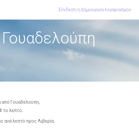
Σύνδεση
ή
Δημιουργία λογαριασμού
ό Γουαδελούπη
ία από Γουαδελούπη.
¢ το λεπτό.
ς ανά λεπτό προς Λιβερία.