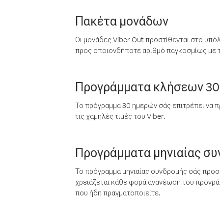
Πακέτα μονάδων
Οι μονάδες Viber Out προστίθενται στο υπό
προς οποιονδήποτε αριθμό παγκοσμίως με τι
Προγράμματα κλήσεων 30
Το πρόγραμμα 30 ημερών σάς επιτρέπει να π
τις χαμηλές τιμές του Viber.
Προγράμματα μηνιαίας σ
Το πρόγραμμα μηνιαίας συνδρομής σάς προσφ
χρειάζεται κάθε φορά ανανέωση του προγράμ
που ήδη πραγματοποιείτε.