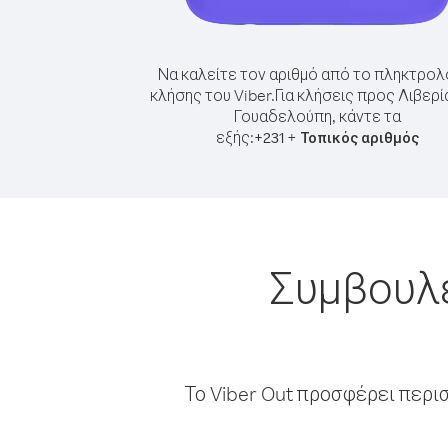
Να καλείτε τον αριθμό από το πληκτρολ
κλήσης του Viber.
Για κλήσεις προς Λιβερί
Γουαδελούπη, κάντε τα
εξής:
+
+
231
Τοπικός αριθμός
Συμβουλέ
Το Viber Out προσφέρει περι