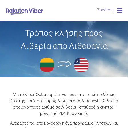
Σύνδεση
Togg
navig
Τρόπος κλήσης προς
Λιβερία από Λιθουανία
Με το Viber Out μπορείτε να πραγματοποιείτε κλήσεις
άριστης ποιότητας προς Λιβερία από Λιθουανία.
Καλέστε
οποιονδήποτε αριθμό σε Λιβερία - σταθερό ή κινητό! -
μόνο από 71.4 ¢ το λεπτό.
Αγοράστε πακέτα μονάδων ή ένα πρόγραμμα κλήσεων και