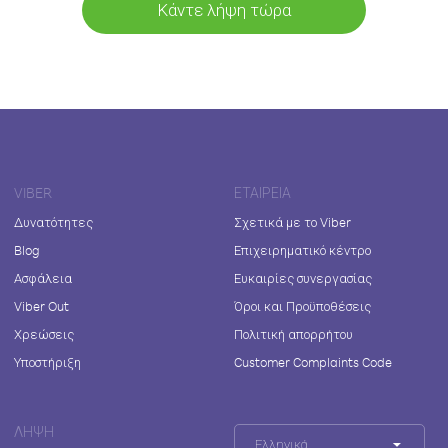
Κάντε λήψη τώρα
VIBER
ΕΤΑΙΡΕΊΑ
Δυνατότητες
Σχετικά με το Viber
Blog
Επιχειρηματικό κέντρο
Ασφάλεια
Ευκαιρίες συνεργασίας
Viber Out
Όροι και Προϋποθέσεις
Χρεώσεις
Πολιτική απορρήτου
Υποστήριξη
Customer Complaints Code
ΛΉΨΗ
Ελληνικά