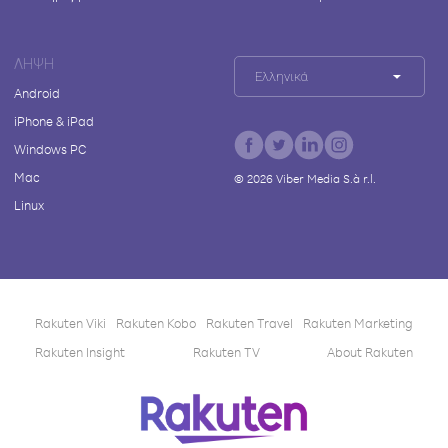
ΛΉΨΗ
Ελληνικά
Android
iPhone & iPad
Windows PC
Mac
©
2026
Viber Media S.à r.l.
Linux
Rakuten Viki
Rakuten Kobo
Rakuten Travel
Rakuten Marketing
Rakuten Insight
Rakuten TV
About Rakuten