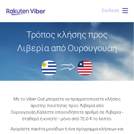
Σύνδεση
Togg
navig
Τρόπος κλήσης προς
Λιβερία από Ουρουγουάη
Με το Viber Out μπορείτε να πραγματοποιείτε κλήσεις
άριστης ποιότητας προς Λιβερία από
Ουρουγουάη.
Καλέστε οποιονδήποτε αριθμό σε Λιβερία -
σταθερό ή κινητό! - μόνο από 72.0 ¢ το λεπτό.
Αγοράστε πακέτα μονάδων ή ένα πρόγραμμα κλήσεων και