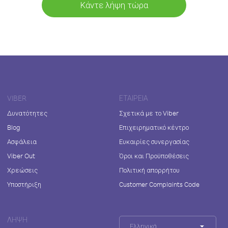
Κάντε λήψη τώρα
VIBER
ΕΤΑΙΡΕΊΑ
Δυνατότητες
Σχετικά με το Viber
Blog
Επιχειρηματικό κέντρο
Ασφάλεια
Ευκαιρίες συνεργασίας
Viber Out
Όροι και Προϋποθέσεις
Χρεώσεις
Πολιτική απορρήτου
Υποστήριξη
Customer Complaints Code
ΛΉΨΗ
Ελληνικά