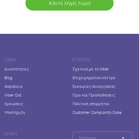
Κάντε λήψη τώρα
VIBER
ΕΤΑΙΡΕΊΑ
Δυνατότητες
Σχετικά με το Viber
Blog
Επιχειρηματικό κέντρο
Ασφάλεια
Ευκαιρίες συνεργασίας
Viber Out
Όροι και Προϋποθέσεις
Χρεώσεις
Πολιτική απορρήτου
Υποστήριξη
Customer Complaints Code
ΛΉΨΗ
Ελληνικά