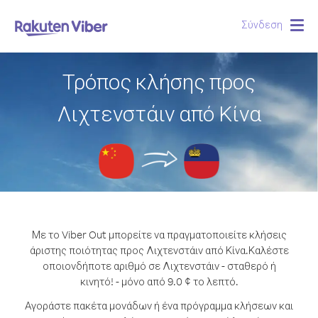
Σύνδεση
Togg
navig
Τρόπος κλήσης προς
Λιχτενστάιν από Κίνα
Με το Viber Out μπορείτε να πραγματοποιείτε κλήσεις
άριστης ποιότητας προς Λιχτενστάιν από Κίνα.
Καλέστε
οποιονδήποτε αριθμό σε Λιχτενστάιν - σταθερό ή
κινητό! - μόνο από 9.0 ¢ το λεπτό.
Αγοράστε πακέτα μονάδων ή ένα πρόγραμμα κλήσεων και