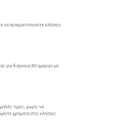
τε να πραγματοποιείτε κλήσεις
ας για διάρκεια 30 ημερών με
μηλές τιμές, χωρίς να
μείτε χρήματα στις κλήσεις