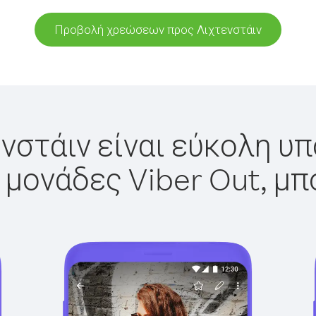
Προβολή χρεώσεων προς Λιχτενστάιν
νστάιν είναι εύκολη υπ
 μονάδες Viber Out, μπ