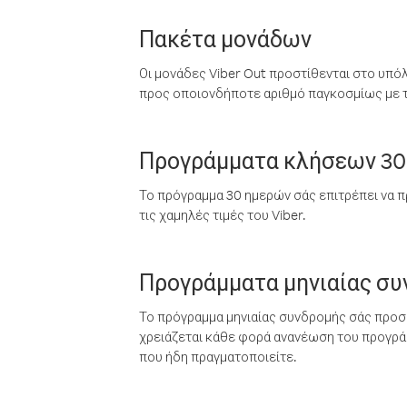
Πακέτα μονάδων
Οι μονάδες Viber Out προστίθενται στο υπό
προς οποιονδήποτε αριθμό παγκοσμίως με τι
Προγράμματα κλήσεων 30
Το πρόγραμμα 30 ημερών σάς επιτρέπει να π
τις χαμηλές τιμές του Viber.
Προγράμματα μηνιαίας σ
Το πρόγραμμα μηνιαίας συνδρομής σάς προσφ
χρειάζεται κάθε φορά ανανέωση του προγράμ
που ήδη πραγματοποιείτε.