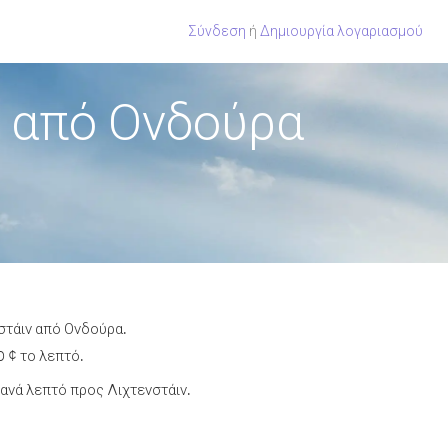
Σύνδεση
ή
Δημιουργία λογαριασμού
ν από Ονδούρα
στάιν από Ονδούρα.
0 ¢ το λεπτό.
ανά λεπτό προς Λιχτενστάιν.