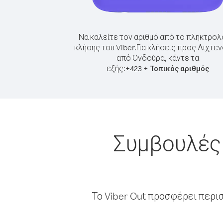
Να καλείτε τον αριθμό από το πληκτρολ
κλήσης του Viber.
Για κλήσεις προς Λιχτεν
από Ονδούρα, κάντε τα
εξής:
+
+
423
Τοπικός αριθμός
Συμβουλές 
Το Viber Out προσφέρει περι