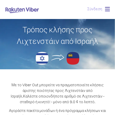
Σύνδεση
Togg
navig
Τρόπος κλήσης προς
Λιχτενστάιν από Ισραήλ
Με το Viber Out μπορείτε να πραγματοποιείτε κλήσεις
άριστης ποιότητας προς Λιχτενστάιν από
Ισραήλ.
Καλέστε οποιονδήποτε αριθμό σε Λιχτενστάιν -
σταθερό ή κινητό! - μόνο από 9.0 ¢ το λεπτό.
Αγοράστε πακέτα μονάδων ή ένα πρόγραμμα κλήσεων και