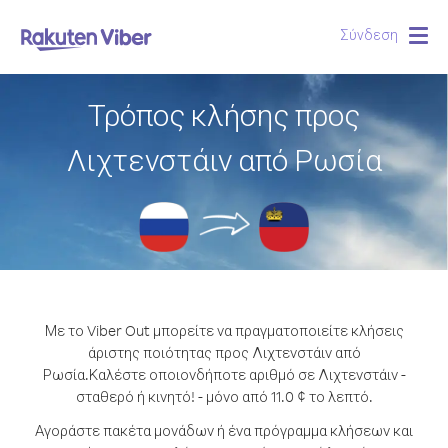
Σύνδεση
Togg
navig
Τρόπος κλήσης προς
Λιχτενστάιν από Ρωσία
Με το Viber Out μπορείτε να πραγματοποιείτε κλήσεις
άριστης ποιότητας προς Λιχτενστάιν από
Ρωσία.
Καλέστε οποιονδήποτε αριθμό σε Λιχτενστάιν -
σταθερό ή κινητό! - μόνο από 11.0 ¢ το λεπτό.
Αγοράστε πακέτα μονάδων ή ένα πρόγραμμα κλήσεων και