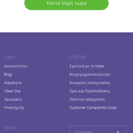
Κάντε λήψη τώρα
VIBER
ΕΤΑΙΡΕΊΑ
Δυνατότητες
Σχετικά με το Viber
Blog
Επιχειρηματικό κέντρο
Ασφάλεια
Ευκαιρίες συνεργασίας
Viber Out
Όροι και Προϋποθέσεις
Χρεώσεις
Πολιτική απορρήτου
Υποστήριξη
Customer Complaints Code
ΛΉΨΗ
Ελληνικά