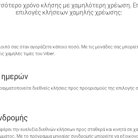
σσότερο χρόνο κλήσης με χαμηλότερη χρέωση. Επ
επιλογές κλήσεων χαμηλής χρέωσης:
λοιπό σας όταν αγοράζετε κάποιο ποσό. Με τις μονάδες σας μπορεί
ς χαμηλές τιμές του Viber.
 ημερών
ραγματοποιείτε διεθνείς κλήσεις προς προορισμούς της επιλογής σ
υνδρομής
έρει την ευελιξία διεθνών κλήσεων προς σταθερά και κινητά σε χα
ματος. Με το πρόγραμμα μηνιαίας συνδρομής μπορείτε να εξοικονο