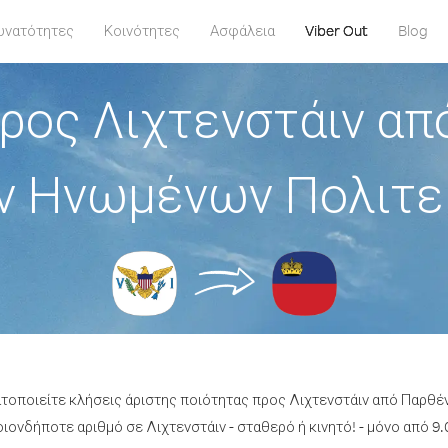
υνατότητες
Κοινότητες
Ασφάλεια
Viber Out
Blog
ρος Λιχτενστάιν απ
ν Ηνωμένων Πολιτε
ατοποιείτε κλήσεις άριστης ποιότητας προς Λιχτενστάιν από Παρθ
ονδήποτε αριθμό σε Λιχτενστάιν - σταθερό ή κινητό! - μόνο από 9.