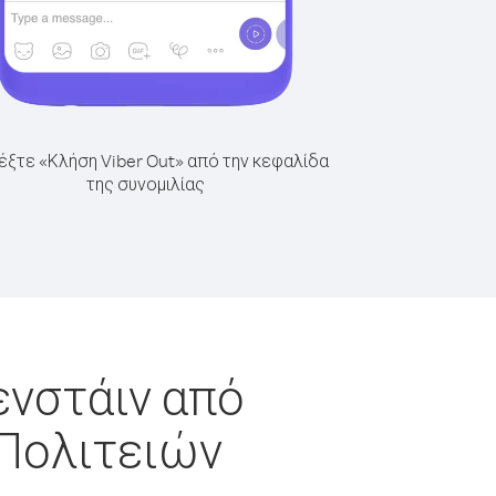
έξτε «Κλήση Viber Out» από την κεφαλίδα
της συνομιλίας
ενστάιν από
Πολιτειών