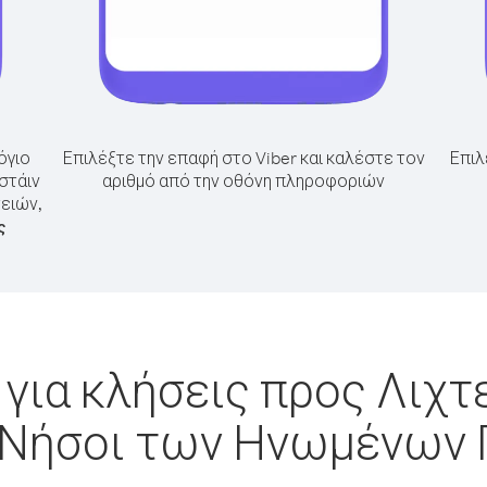
όγιο
Επιλέξτε την επαφή στο Viber και καλέστε τον
Επιλ
στάιν
αριθμό από την οθόνη πληροφοριών
ειών,
ς
για κλήσεις προς Λιχτ
 Νήσοι των Ηνωμένων 