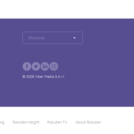
Ελληνικά
©
2026
Viber Media S.à r.l.
ing
Rakuten Insight
Rakuten TV
About Rakuten