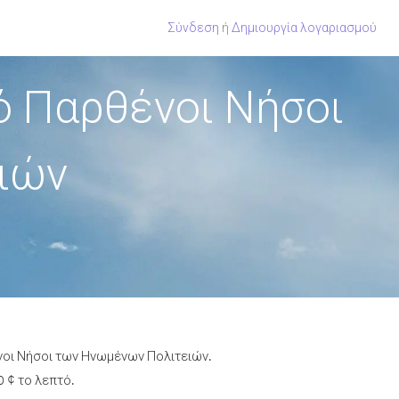
Σύνδεση
ή
Δημιουργία λογαριασμού
ό Παρθένοι Νήσοι
ιών
ένοι Νήσοι των Ηνωμένων Πολιτειών.
0 ¢ το λεπτό.