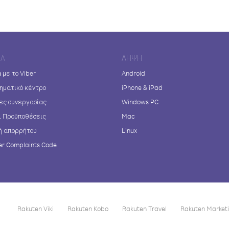
ΊΑ
ΛΉΨΗ
 με το Viber
Android
ηματικό κέντρο
iPhone & iPad
ες συνεργασίας
Windows PC
ι Προϋποθέσεις
Mac
ή απορρήτου
Linux
r Complaints Code
Rakuten Viki
Rakuten Kobo
Rakuten Travel
Rakuten Market