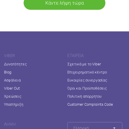
Κάντε λήψη τώρα
VIBER
ΕΤΑΙΡΕΊΑ
Δυνατότητες
Σχετικά με το Viber
Blog
Επιχειρηματικό κέντρο
Ασφάλεια
Ευκαιρίες συνεργασίας
Viber Out
Όροι και Προϋποθέσεις
Χρεώσεις
Πολιτική απορρήτου
Υποστήριξη
Customer Complaints Code
ΛΉΨΗ
Ελληνικά