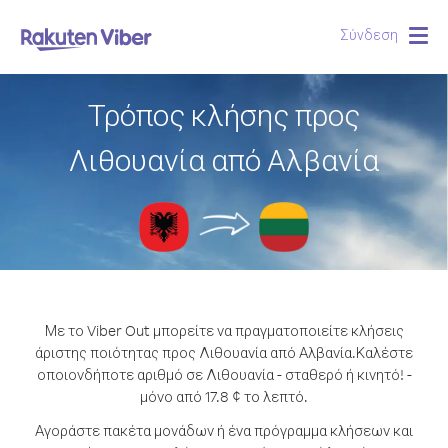
Σύνδεση
Togg
navig
Τρόπος κλήσης προς
Λιθουανία από Αλβανία
Με το Viber Out μπορείτε να πραγματοποιείτε κλήσεις
άριστης ποιότητας προς Λιθουανία από Αλβανία.
Καλέστε
οποιονδήποτε αριθμό σε Λιθουανία - σταθερό ή κινητό! -
μόνο από 17.8 ¢ το λεπτό.
Αγοράστε πακέτα μονάδων ή ένα πρόγραμμα κλήσεων και