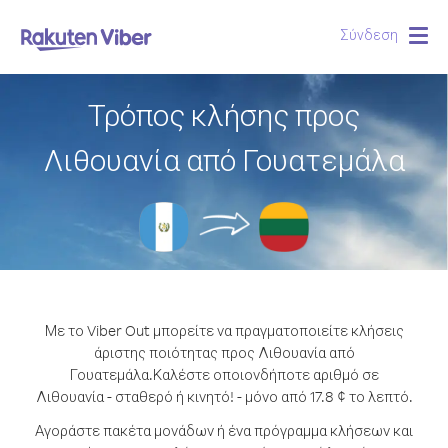
Σύνδεση
Togg
navig
Τρόπος κλήσης προς
Λιθουανία από Γουατεμάλα
Με το Viber Out μπορείτε να πραγματοποιείτε κλήσεις
άριστης ποιότητας προς Λιθουανία από
Γουατεμάλα.
Καλέστε οποιονδήποτε αριθμό σε
Λιθουανία - σταθερό ή κινητό! - μόνο από 17.8 ¢ το λεπτό.
Αγοράστε πακέτα μονάδων ή ένα πρόγραμμα κλήσεων και