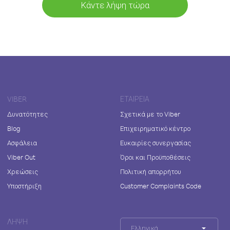
Κάντε λήψη τώρα
VIBER
ΕΤΑΙΡΕΊΑ
Δυνατότητες
Σχετικά με το Viber
Blog
Επιχειρηματικό κέντρο
Ασφάλεια
Ευκαιρίες συνεργασίας
Viber Out
Όροι και Προϋποθέσεις
Χρεώσεις
Πολιτική απορρήτου
Υποστήριξη
Customer Complaints Code
ΛΉΨΗ
Ελληνικά