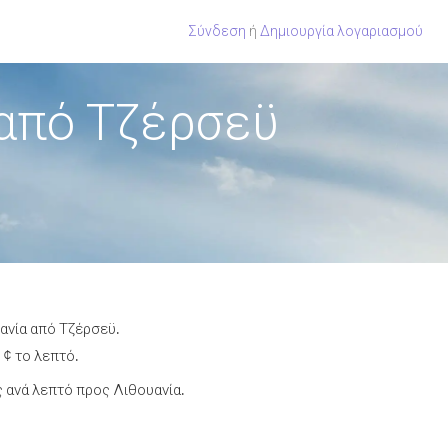
Σύνδεση
ή
Δημιουργία λογαριασμού
 από Τζέρσεϋ
ανία από Τζέρσεϋ.
 ¢ το λεπτό.
 ανά λεπτό προς Λιθουανία.