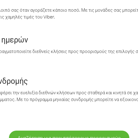
λοιπό σας όταν αγοράζετε κάποιο ποσό. Με τις μονάδες σας μπορεί
ς χαμηλές τιμές του Viber.
 ημερών
ραγματοποιείτε διεθνείς κλήσεις προς προορισμούς της επιλογής σ
υνδρομής
έρει την ευελιξία διεθνών κλήσεων προς σταθερά και κινητά σε χα
ματος. Με το πρόγραμμα μηνιαίας συνδρομής μπορείτε να εξοικονο
Αναζήτηση για περισσότερους προορισμούς