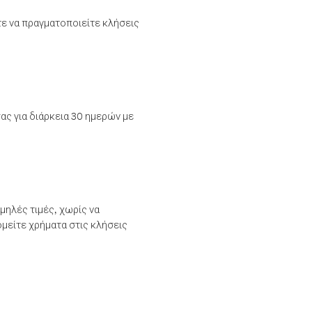
τε να πραγματοποιείτε κλήσεις
ας για διάρκεια 30 ημερών με
μηλές τιμές, χωρίς να
μείτε χρήματα στις κλήσεις