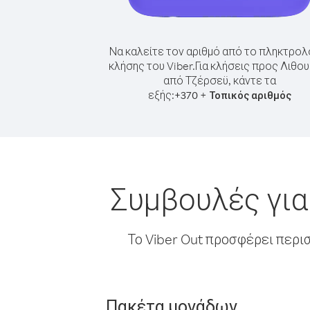
Να καλείτε τον αριθμό από το πληκτρολ
κλήσης του Viber.
Για κλήσεις προς Λιθου
από Τζέρσεϋ, κάντε τα
εξής:
+
+
370
Τοπικός αριθμός
Συμβουλές για
Το Viber Out προσφέρει περι
Πακέτα μονάδων