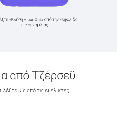
έξτε «Κλήση Viber Out» από την κεφαλίδα
της συνομιλίας
ία από Τζέρσεϋ
ιλέξτε μία από τις ευέλικτες