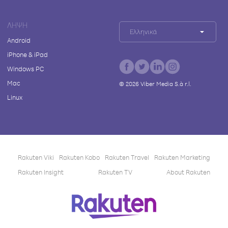
ΛΉΨΗ
Ελληνικά
Android
iPhone & iPad
Windows PC
Mac
©
2026
Viber Media S.à r.l.
Linux
Rakuten Viki
Rakuten Kobo
Rakuten Travel
Rakuten Marketing
Rakuten Insight
Rakuten TV
About Rakuten