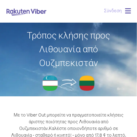
Σύνδεση
Togg
navig
Τρόπος κλήσης προς
Λιθουανία από
Ουζμπεκιστάν
Με το Viber Out μπορείτε να πραγματοποιείτε κλήσεις
άριστης ποιότητας προς Λιθουανία από
Ουζμπεκιστάν.
Καλέστε οποιονδήποτε αριθμό σε
Λιθουανία - σταθερό ή κινητό! - μόνο από 17.8 ¢ το λεπτό.