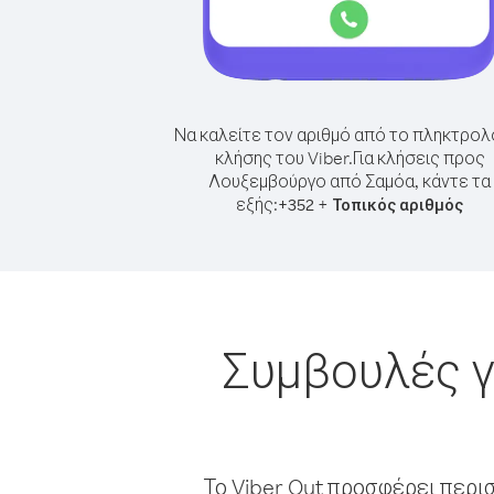
Να καλείτε τον αριθμό από το πληκτρολ
κλήσης του Viber.
Για κλήσεις προς
Λουξεμβούργο από Σαμόα, κάντε τα
εξής:
+
+
352
Τοπικός αριθμός
Συμβουλές γ
Το Viber Out προσφέρει περι