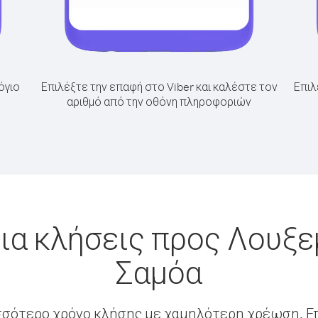
όγιο
Επιλέξτε την επαφή στο Viber και καλέστε τον
Επιλ
αριθμό από την οθόνη πληροφοριών
ια κλήσεις προς Λουξ
Σαμόα
σσότερο χρόνο κλήσης με χαμηλότερη χρέωση. Επ