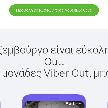
Προβολή χρεώσεων προς Λουξεμβούργο
ξεμβούργο είναι εύκολη
Out.
 μονάδες Viber Out, μπ