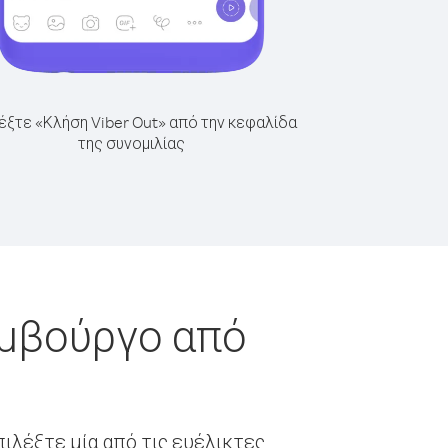
έξτε «Κλήση Viber Out» από την κεφαλίδα
της συνομιλίας
εμβούργο από
ιλέξτε μία από τις ευέλικτες