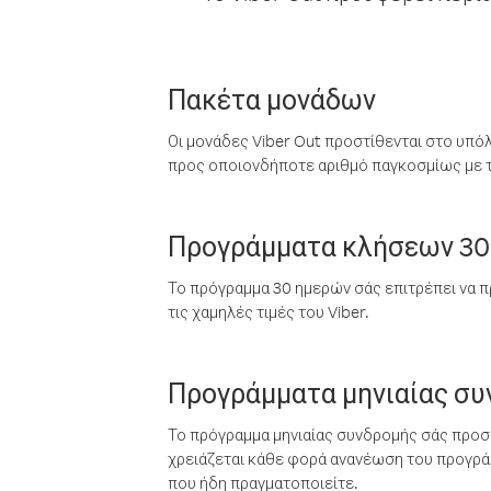
Πακέτα μονάδων
Οι μονάδες Viber Out προστίθενται στο υπό
προς οποιονδήποτε αριθμό παγκοσμίως με τι
Προγράμματα κλήσεων 30
Το πρόγραμμα 30 ημερών σάς επιτρέπει να π
τις χαμηλές τιμές του Viber.
Προγράμματα μηνιαίας σ
Το πρόγραμμα μηνιαίας συνδρομής σάς προσφ
χρειάζεται κάθε φορά ανανέωση του προγράμ
που ήδη πραγματοποιείτε.