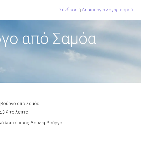
Σύνδεση
ή
Δημιουργία λογαριασμού
γο από Σαμόα
μβούργο από Σαμόα.
.3 ¢ το λεπτό.
ανά λεπτό προς Λουξεμβούργο.