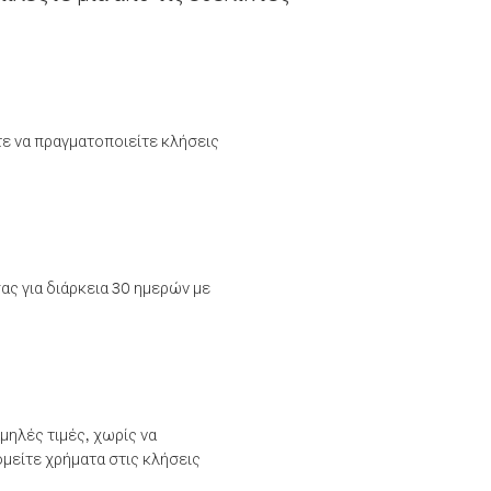
τε να πραγματοποιείτε κλήσεις
ας για διάρκεια 30 ημερών με
μηλές τιμές, χωρίς να
μείτε χρήματα στις κλήσεις