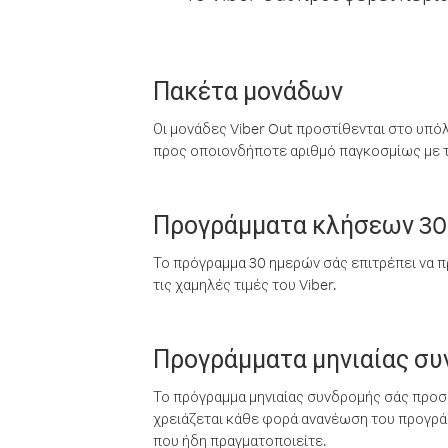
Πακέτα μονάδων
Οι μονάδες Viber Out προστίθενται στο υπό
προς οποιονδήποτε αριθμό παγκοσμίως με τι
Προγράμματα κλήσεων 30
Το πρόγραμμα 30 ημερών σάς επιτρέπει να π
τις χαμηλές τιμές του Viber.
Προγράμματα μηνιαίας σ
Το πρόγραμμα μηνιαίας συνδρομής σάς προσφ
χρειάζεται κάθε φορά ανανέωση του προγράμ
που ήδη πραγματοποιείτε.