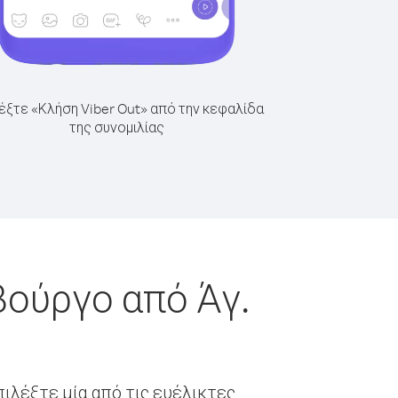
έξτε «Κλήση Viber Out» από την κεφαλίδα
της συνομιλίας
βούργο από Άγ.
ιλέξτε μία από τις ευέλικτες