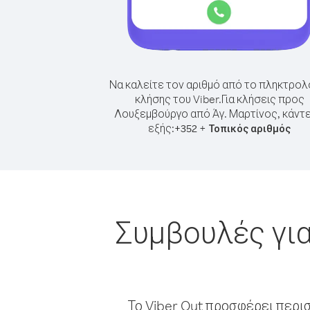
Να καλείτε τον αριθμό από το πληκτρολ
κλήσης του Viber.
Για κλήσεις προς
Λουξεμβούργο από Άγ. Μαρτίνος, κάντε
εξής:
+
+
352
Τοπικός αριθμός
Συμβουλές για
Το Viber Out προσφέρει περι