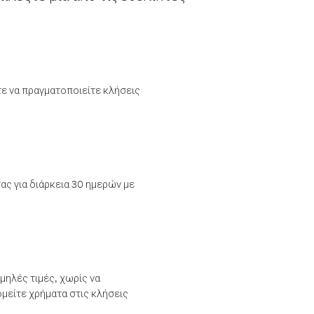
τε να πραγματοποιείτε κλήσεις
ας για διάρκεια 30 ημερών με
μηλές τιμές, χωρίς να
μείτε χρήματα στις κλήσεις