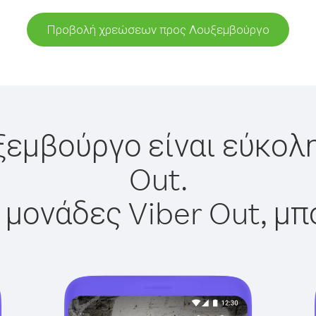
Προβολή χρεώσεων προς Λουξεμβούργο
ξεμβούργο είναι εύκολη
Out.
 μονάδες Viber Out, μπ