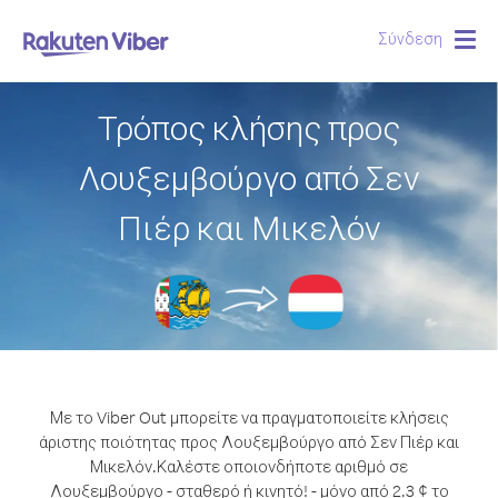
Σύνδεση
Togg
navig
Τρόπος κλήσης προς
Λουξεμβούργο από Σεν
Πιέρ και Μικελόν
Με το Viber Out μπορείτε να πραγματοποιείτε κλήσεις
άριστης ποιότητας προς Λουξεμβούργο από Σεν Πιέρ και
Μικελόν.
Καλέστε οποιονδήποτε αριθμό σε
Λουξεμβούργο - σταθερό ή κινητό! - μόνο από 2.3 ¢ το