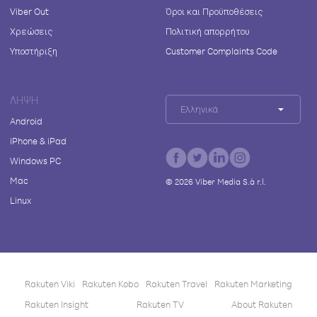
Viber Out
Όροι και Προϋποθέσεις
Χρεώσεις
Πολιτική απορρήτου
Υποστήριξη
Customer Complaints Code
ΛΉΨΗ
Ελληνικά
Android
iPhone & iPad
Windows PC
Mac
©
2026
Viber Media S.à r.l.
Linux
Rakuten Viki
Rakuten Kobo
Rakuten Travel
Rakuten Marketing
Rakuten Insight
Rakuten TV
About Rakuten