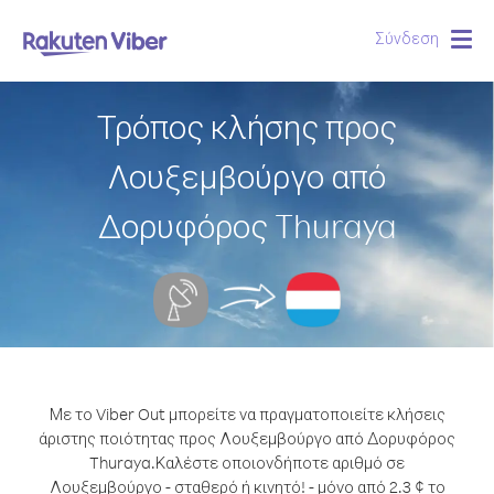
Σύνδεση
Togg
navig
Τρόπος κλήσης προς
Λουξεμβούργο από
Δορυφόρος Thuraya
Με το Viber Out μπορείτε να πραγματοποιείτε κλήσεις
άριστης ποιότητας προς Λουξεμβούργο από Δορυφόρος
Thuraya.
Καλέστε οποιονδήποτε αριθμό σε
Λουξεμβούργο - σταθερό ή κινητό! - μόνο από 2.3 ¢ το