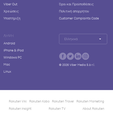
Viber Out
Όροι και Προϋποθέσεις
Χρεώσεις
Πολιτική απορρήτου
Υποστήριξη
Customer Complaints Code
ΛΉΨΗ
Ελληνικά
Android
iPhone & iPad
Windows PC
Mac
©
2026
Viber Media S.à r.l.
Linux
Rakuten Viki
Rakuten Kobo
Rakuten Travel
Rakuten Marketing
Rakuten Insight
Rakuten TV
About Rakuten