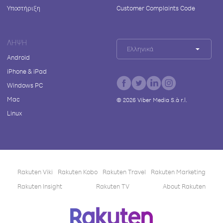
Υποστήριξη
Customer Complaints Code
ΛΉΨΗ
Ελληνικά
Android
iPhone & iPad
Windows PC
Mac
©
2026
Viber Media S.à r.l.
Linux
Rakuten Viki
Rakuten Kobo
Rakuten Travel
Rakuten Marketing
Rakuten Insight
Rakuten TV
About Rakuten