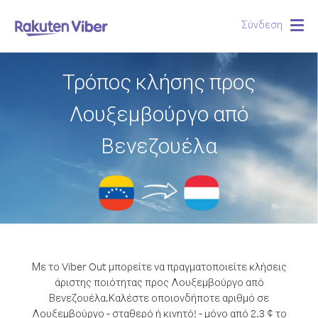
Σύνδεση
Togg
navig
Τρόπος κλήσης προς
Λουξεμβούργο από
Βενεζουέλα
Με το Viber Out μπορείτε να πραγματοποιείτε κλήσεις
άριστης ποιότητας προς Λουξεμβούργο από
Βενεζουέλα.
Καλέστε οποιονδήποτε αριθμό σε
Λουξεμβούργο - σταθερό ή κινητό! - μόνο από 2.3 ¢ το