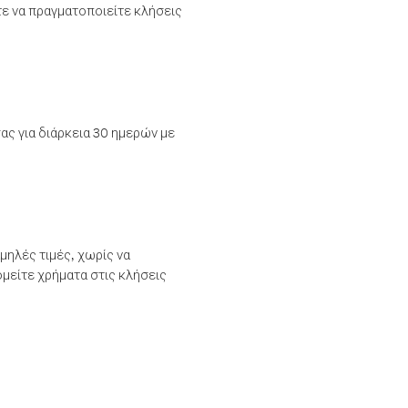
τε να πραγματοποιείτε κλήσεις
ας για διάρκεια 30 ημερών με
μηλές τιμές, χωρίς να
μείτε χρήματα στις κλήσεις