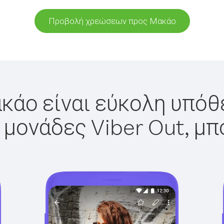
Προβολή χρεώσεων προς Μακάο
κάο είναι εύκολη υπόθε
 μονάδες Viber Out, μπ