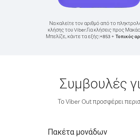
Να καλείτε τον αριθμό από το πληκτρολ
κλήσης του Viber.
Για κλήσεις προς Μακά
Μπελίζε, κάντε τα εξής:
+
+
853
Τοπικός αρ
Συμβουλές γ
Το Viber Out προσφέρει περι
Πακέτα μονάδων